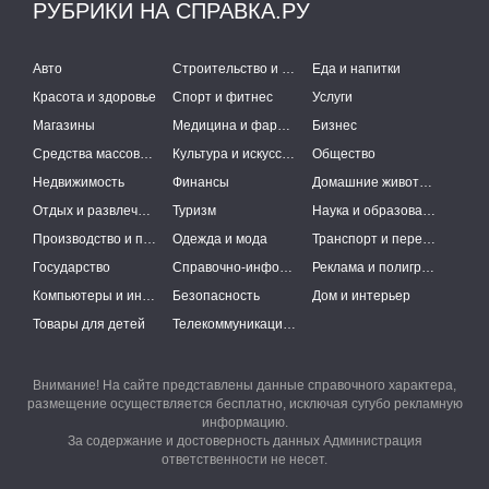
РУБРИКИ НА СПРАВКА.РУ
Авто
Строительство и ремонт
Еда и напитки
Красота и здоровье
Спорт и фитнес
Услуги
Магазины
Медицина и фармацевтика
Бизнес
Средства массовой информации
Культура и искусство
Общество
Недвижимость
Финансы
Домашние животные
Отдых и развлечения
Туризм
Наука и образование
Производство и поставки
Одежда и мода
Транспорт и перевозки
Государство
Справочно-информационные системы
Реклама и полиграфия
Компьютеры и интернет
Безопасность
Дом и интерьер
Товары для детей
Телекоммуникации и связь
Внимание! На сайте представлены данные справочного характера,
размещение осуществляется бесплатно, исключая сугубо рекламную
информацию.
За содержание и достоверность данных Администрация
ответственности не несет.