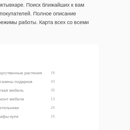
ыктывкаре. Поиск ближайших к вам
 покупателей. Полное описание
режимы работы. Карта всех со всеми
кусственные растения
16
газины подарков
43
гкая мебель
35
монт мебели
13
етильники
24
афы-купе
16