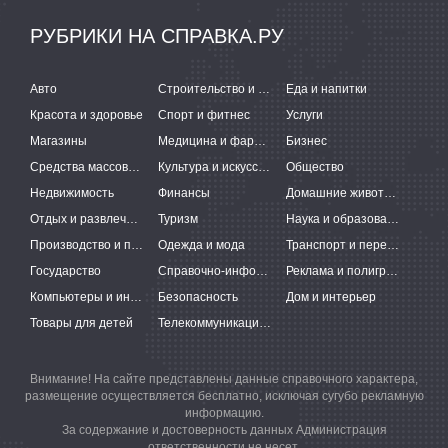
РУБРИКИ НА СПРАВКА.РУ
Авто
Строительство и ремонт
Еда и напитки
Красота и здоровье
Спорт и фитнес
Услуги
Магазины
Медицина и фармацевтика
Бизнес
Средства массовой информации
Культура и искусство
Общество
Недвижимость
Финансы
Домашние животные
Отдых и развлечения
Туризм
Наука и образование
Производство и поставки
Одежда и мода
Транспорт и перевозки
Государство
Справочно-информационные системы
Реклама и полиграфия
Компьютеры и интернет
Безопасность
Дом и интерьер
Товары для детей
Телекоммуникации и связь
Внимание! На сайте представлены данные справочного характера,
размещение осуществляется бесплатно, исключая сугубо рекламную
информацию.
За содержание и достоверность данных Администрация
ответственности не несет.