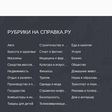
РУБРИКИ НА СПРАВКА.РУ
Авто
Строительство и ремонт
Еда и напитки
Красота и здоровье
Спорт и фитнес
Услуги
Магазины
Медицина и фармацевтика
Бизнес
Средства массовой информации
Культура и искусство
Общество
Недвижимость
Финансы
Домашние животные
Отдых и развлечения
Туризм
Наука и образование
Производство и поставки
Одежда и мода
Транспорт и перевозки
Государство
Справочно-информационные системы
Реклама и полиграфия
Компьютеры и интернет
Безопасность
Дом и интерьер
Товары для детей
Телекоммуникации и связь