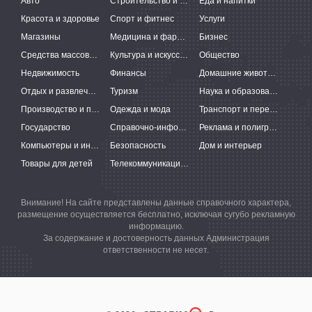
Авто
Строительство и ремонт
Еда и напитки
Красота и здоровье
Спорт и фитнес
Услуги
Магазины
Медицина и фармацевтика
Бизнес
Средства массовой информации
Культура и искусство
Общество
Недвижимость
Финансы
Домашние животные
Отдых и развлечения
Туризм
Наука и образование
Производство и поставки
Одежда и мода
Транспорт и перевозки
Государство
Справочно-информационные системы
Реклама и полиграфия
Компьютеры и интернет
Безопасность
Дом и интерьер
Товары для детей
Телекоммуникации и связь
Внимание! На сайте представлены данные справочного характера,
размещение осуществляется бесплатно, исключая сугубо рекламную
информацию.
За содержание и достоверность данных Администрация
ответственности не несет.