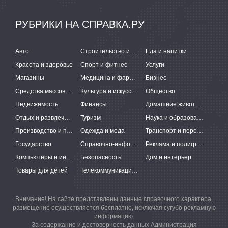
РУБРИКИ НА СПРАВКА.РУ
Авто
Строительство и ремонт
Еда и напитки
Красота и здоровье
Спорт и фитнес
Услуги
Магазины
Медицина и фармацевтика
Бизнес
Средства массовой информации
Культура и искусство
Общество
Недвижимость
Финансы
Домашние животные
Отдых и развлечения
Туризм
Наука и образование
Производство и поставки
Одежда и мода
Транспорт и перевозки
Государство
Справочно-информационные системы
Реклама и полиграфия
Компьютеры и интернет
Безопасность
Дом и интерьер
Товары для детей
Телекоммуникации и связь
Внимание! На сайте представлены данные справочного характера,
размещение осуществляется бесплатно, исключая сугубо рекламную
информацию.
За содержание и достоверность данных Администрация