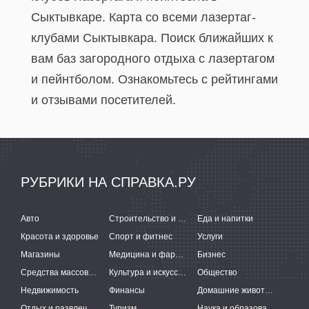
Сыктывкаре. Карта со всеми лазертаг-
клубами Сыктывкара. Поиск ближайших к
вам баз загородного отдыха с лазертагом
и пейнтболом. Ознакомьтесь с рейтингами
и отзывами посетителей.
РУБРИКИ НА СПРАВКА.РУ
Авто
Строительство и ремонт
Еда и напитки
Красота и здоровье
Спорт и фитнес
Услуги
Магазины
Медицина и фармацевтика
Бизнес
Средства массовой информации
Культура и искусство
Общество
Недвижимость
Финансы
Домашние животные
Отдых и развлечения
Туризм
Наука и образование