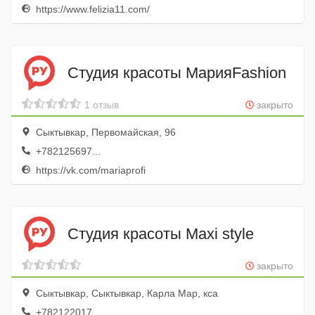
https://www.felizia11.com/
Студия красоты МарияFashion
1 отзыв
закрыто
Сыктывкар, Первомайская, 96
+782125697...
https://vk.com/mariaprofi
Студия красоты Maxi style
закрыто
Сыктывкар, Сыктывкар, Карла Мар, кса
+782122017...