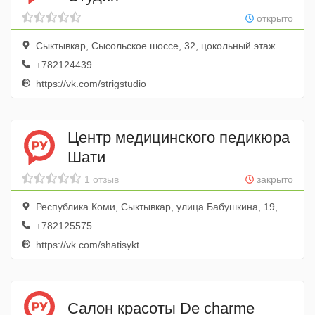
открыто
Сыктывкар, Сысольское шоссе, 32, цокольный этаж
+782124439...
https://vk.com/strigstudio
Центр медицинского педикюра
Шати
1 отзыв
закрыто
Республика Коми, Сыктывкар, улица Бабушкина, 19, 1 этаж, кабинет 108
+782125575...
https://vk.com/shatisykt
Салон красоты De charme