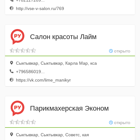
+782127209...
http://vse-v-salon.ru/769
Салон красоты Лайм
открыто
Сыктывкар, Сыктывкар, Карла Мар, кса
+796586019...
https://vk.com/lime_manikyr
Парикмахерская Эконом
открыто
Сыктывкар, Сыктывкар, Советс, кая