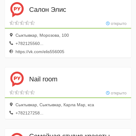
Салон Элис
открыто
Сыктывкар, Морозова, 100
+782125560...
https://vk.com/elis556005
Nail room
открыто
Сыктывкар, Сыктывкар, Карла Мар, кса
+782127258...