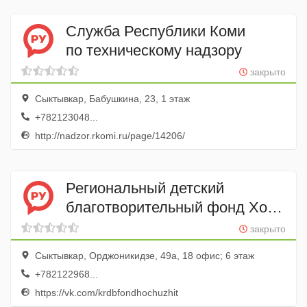
Служба Республики Коми
по техническому надзору
закрыто
Сыктывкар, Бабушкина, 23, 1 этаж
+782123048...
http://nadzor.rkomi.ru/page/14206/
Региональный детский
благотворительный фонд Хочу
жить
закрыто
Сыктывкар, Орджоникидзе, 49а, 18 офис; 6 этаж
+782122968...
https://vk.com/krdbfondhochuzhit