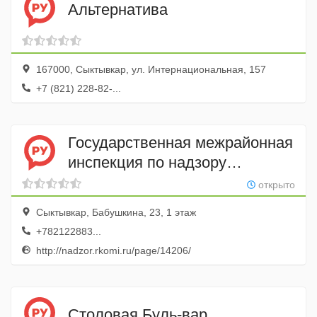
Альтернатива
167000, Сыктывкар, ул. Интернациональная, 157
+7 (821) 228-82-...
Государственная межрайонная
инспекция по надзору
за техническим состоянием
открыто
самоходных машин и других
Сыктывкар, Бабушкина, 23, 1 этаж
видов техники г. Сыктывкара
+782122883...
и Сыктывдинского района
http://nadzor.rkomi.ru/page/14206/
Столовая Буль-вар