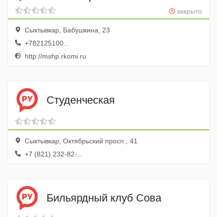
хозяйства и потребительского
закрыто
рынка Республики Коми
Сыктывкар, Бабушкина, 23
+782125100...
http://mshp.rkomi.ru
Студенческая
Сыктывкар, Октябрьский просп., 41
+7 (821) 232-82-...
Бильярдный клуб Сова